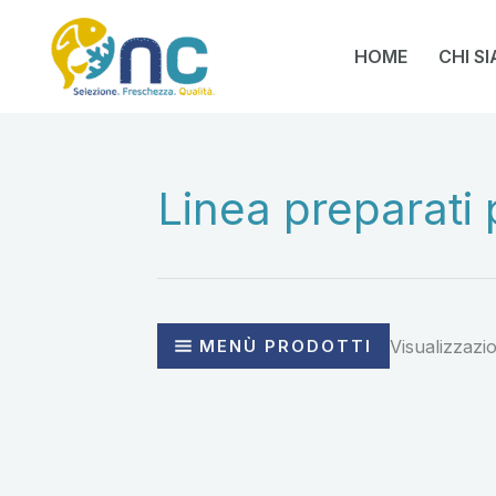
Vai
al
HOME
CHI S
contenuto
Linea preparati p
MENÙ PRODOTTI
Visualizzazion