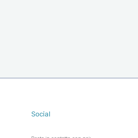
Sughetto pronto alle cozze
Social