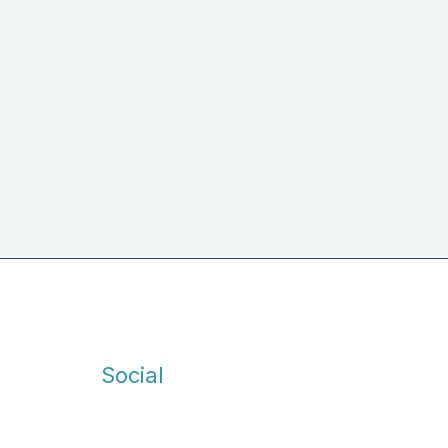
Zuppa inglese e cioccolato – 1KG
Social