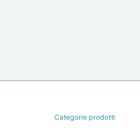
Stracciatella, zuppa inglese e
nocciola – 1KG
Categorie prodotti