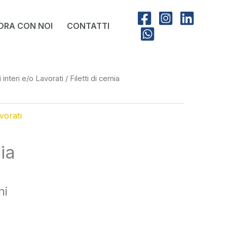
ORA CON NOI
CONTATTI
 interi e/o Lavorati
/ Filetti di cernia
vorati
nia
ni