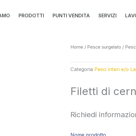
IAMO
PRODOTTI
PUNTI VENDITA
SERVIZI
LAV
Home
/
Pesce surgelato
/
Pesci
Categoria
Pesci interi e/o La
Filetti di cer
Richiedi informazio
Nome prodotto