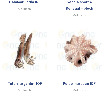
Calamari India IQF
Seppia sporca
Senegal – block
Molluschi
Molluschi
Totani argentini IQF
Polpo marocco IQF
Molluschi
Molluschi